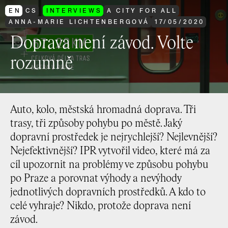
EN
CS
INTERVIEWS
A CITY FOR ALL
ANNA-MARIE LICHTENBERGOVÁ
17
/
05
/
2020
Doprava není závod. Volte
rozumně
Auto, kolo, městská hromadná doprava. Tři
trasy, tři způsoby pohybu po městě. Jaký
dopravní prostředek je nejrychlejší? Nejlevnější?
Nejefektivnější? IPR vytvořil video, které má za
cíl upozornit na problémy ve způsobu pohybu
po Praze a porovnat výhody a nevýhody
jednotlivých dopravních prostředků. A kdo to
celé vyhraje? Nikdo, protože doprava není
závod.