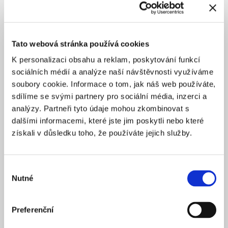
nápadem na srovnávací video. To totiž není jen
porovnání a zjištění hlavních výhod a nevýhod
jednotlivých dopravních prostředků, ale i popud, aby se
Tato webová stránka používá cookies
lidé nezdráhali využívat i jiné způsoby dopravy než na
které jsou zvyklí. Praha totiž začíná nabízet nové
K personalizaci obsahu a reklam, poskytování funkcí
možnosti pohybu jako jsou například sdílená kola či
sociálních médií a analýze naší návštěvnosti využíváme
koloběžky.
soubory cookie. Informace o tom, jak náš web používáte,
sdílíme se svými partnery pro sociální média, inzerci a
analýzy. Partneři tyto údaje mohou zkombinovat s
dalšími informacemi, které jste jim poskytli nebo které
získali v důsledku toho, že používáte jejich služby.
Výběr
Nutné
souhlasu
Preferenční
Doprava není závod. Volte rozumně