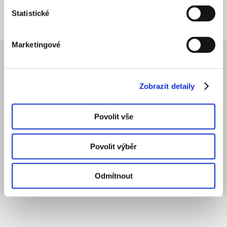
Statistické
Marketingové
Zobrazit detaily
Author
AL
Povolit vše
Povolit výběr
Anna-Marie Lichtenbergová
Odmítnout