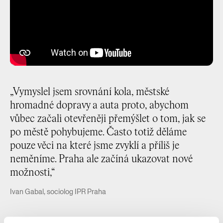
„Vymyslel jsem srovnání kola, městské
hromadné dopravy a auta proto, abychom
vůbec začali otevřeněji přemýšlet o tom, jak se
po městě pohybujeme. Často totiž děláme
pouze věci na které jsme zvyklí a příliš je
neměníme. Praha ale začíná ukazovat nové
možnosti,“
Ivan Gabal, sociolog IPR Praha
Ivan Gabal je externí poradce IPR, který přišel s celým