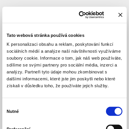
SUBJECT
TERRA
FLORIDA,
Tato webová stránka používá cookies
v.o.s.
K personalizaci obsahu a reklam, poskytování funkcí
sociálních médií a analýze naší návštěvnosti využíváme
soubory cookie. Informace o tom, jak náš web používáte,
architect
sdílíme se svými partnery pro sociální média, inzerci a
analýzy. Partneři tyto údaje mohou zkombinovat s
dalšími informacemi, které jste jim poskytli nebo které
Drážní
7 months ago
získali v důsledku toho, že používáte jejich služby.
promenáda
LANDSCAPE
SPATIAL PROCEEDINGS
Modřanský
a year ago
Výběr
cukrovar
Nutné
souhlasu
PRIVATE HOUSING
CONSTRUCTION
Motolské
2 years ago