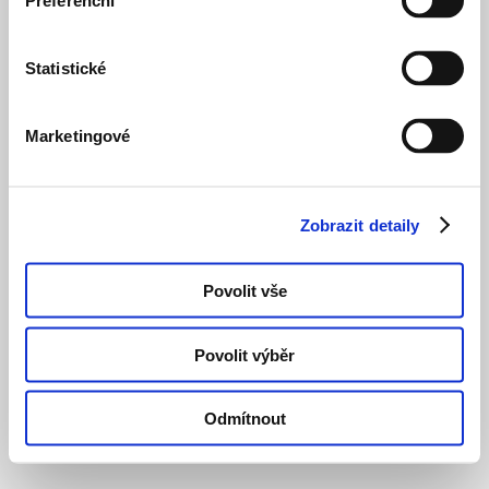
Preferenční
Pražská
PRIVATE HOUSING
COMPLETED STRU
Statistické
Marketingové
Zobrazit detaily
Povolit vše
Povolit výběr
Odmítnout