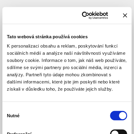
SUBJECT
ArchiProject
s.r.o.
Tato webová stránka používá cookies
K personalizaci obsahu a reklam, poskytování funkcí
sociálních médií a analýze naší návštěvnosti využíváme
architect
soubory cookie. Informace o tom, jak náš web používáte,
sdílíme se svými partnery pro sociální média, inzerci a
analýzy. Partneři tyto údaje mohou zkombinovat s
ASK
5 years ago
Slavia
dalšími informacemi, které jste jim poskytli nebo které
Praha
SPORT AND LEISURE
STUDY
získali v důsledku toho, že používáte jejich služby.
Bytový
11 months ago
dům
Výběr
Hlubočepy
PRIVATE HOUSING
CONSTRUCTION
Nutné
souhlasu
Polyfunkční
5 years ago
domy