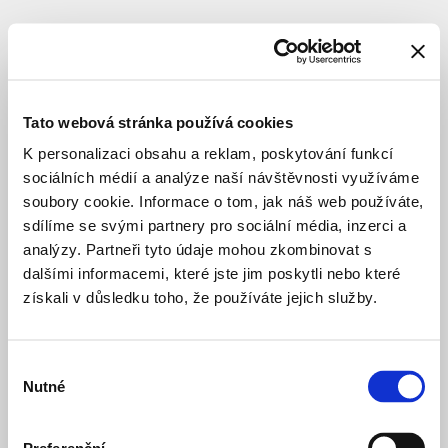
SUBJECT
ED
Group
Tato webová stránka používá cookies
a.s.
K personalizaci obsahu a reklam, poskytování funkcí
sociálních médií a analýze naší návštěvnosti využíváme
soubory cookie. Informace o tom, jak náš web používáte,
investor
sdílíme se svými partnery pro sociální média, inzerci a
analýzy. Partneři tyto údaje mohou zkombinovat s
dalšími informacemi, které jste jim poskytli nebo které
Bytový
a month ago
získali v důsledku toho, že používáte jejich služby.
dům
Stodůlky
PRIVATE HOUSING
COMPLETED STRU
Michelský
a year ago
Výběr
park
Nutné
souhlasu
PRIVATE HOUSING
COMPLETED STRU
Rezidence
3 days ago