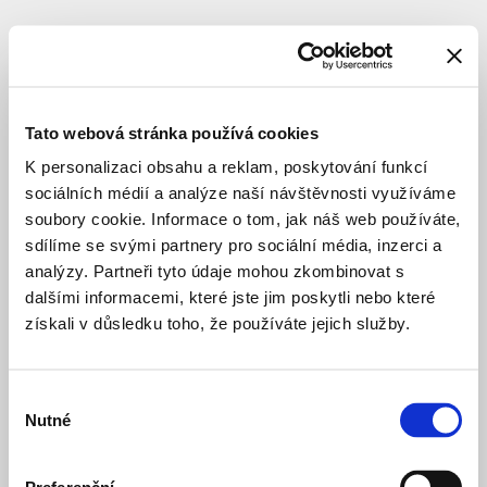
SUBJECT
Obršálová
Linda
Tato webová stránka používá cookies
K personalizaci obsahu a reklam, poskytování funkcí
sociálních médií a analýze naší návštěvnosti využíváme
author
soubory cookie. Informace o tom, jak náš web používáte,
sdílíme se svými partnery pro sociální média, inzerci a
analýzy. Partneři tyto údaje mohou zkombinovat s
The
4 years ago
Jandus
dalšími informacemi, které jste jim poskytli nebo které
Brothers
PUBLIC SPACE
STUDY
získali v důsledku toho, že používáte jejich služby.
Square
Výběr
Nutné
souhlasu