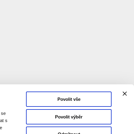
Povolit vše
 se
Povolit výběr
at s
te