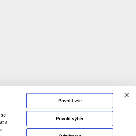
Povolit vše
 se
Povolit výběr
at s
te