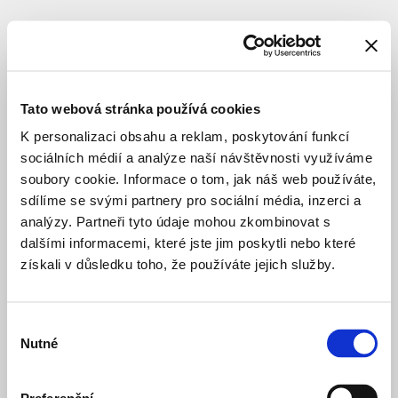
SUBJECT
Maverick
I
Tato webová stránka používá cookies
s.r.o.
K personalizaci obsahu a reklam, poskytování funkcí
sociálních médií a analýze naší návštěvnosti využíváme
soubory cookie. Informace o tom, jak náš web používáte,
investor
sdílíme se svými partnery pro sociální média, inzerci a
analýzy. Partneři tyto údaje mohou zkombinovat s
dalšími informacemi, které jste jim poskytli nebo které
Rodinné
10 months ago
získali v důsledku toho, že používáte jejich služby.
domy
Maverick
PRIVATE HOUSING
CONSTRUCTION
Výběr
Nutné
souhlasu