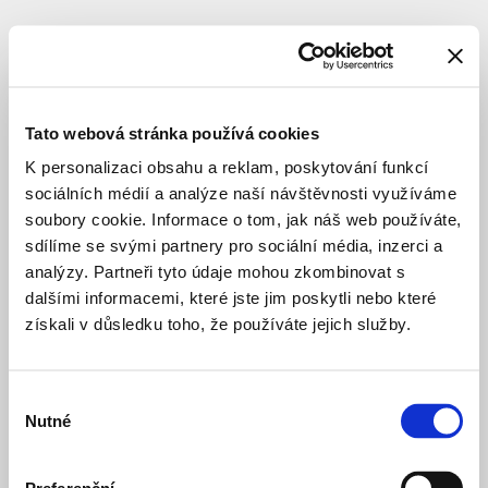
SUBJECT
Metrostav
Development
Tato webová stránka používá cookies
a.s.
K personalizaci obsahu a reklam, poskytování funkcí
sociálních médií a analýze naší návštěvnosti využíváme
soubory cookie. Informace o tom, jak náš web používáte,
investor
sdílíme se svými partnery pro sociální média, inzerci a
analýzy. Partneři tyto údaje mohou zkombinovat s
dalšími informacemi, které jste jim poskytli nebo které
Bakers
4 months ago
získali v důsledku toho, že používáte jejich služby.
Court
PRIVATE HOUSING
CONSTRUCTION
Byty
3 years ago
Výběr
na
Nutné
souhlasu
Vackově
PRIVATE HOUSING
COMPLETED STRU
—
10.
Byty
a year ago