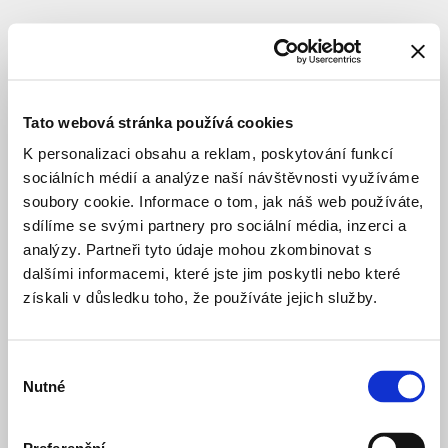
SUBJECT
Národní
divadlo
Tato webová stránka používá cookies
K personalizaci obsahu a reklam, poskytování funkcí
sociálních médií a analýze naší návštěvnosti využíváme
investor
soubory cookie. Informace o tom, jak náš web používáte,
sdílíme se svými partnery pro sociální média, inzerci a
analýzy. Partneři tyto údaje mohou zkombinovat s
Nová
4 months ago
scéna
dalšími informacemi, které jste jim poskytli nebo které
CULTURE
CONSTRUCTION
získali v důsledku toho, že používáte jejich služby.
Výběr
Nutné
souhlasu