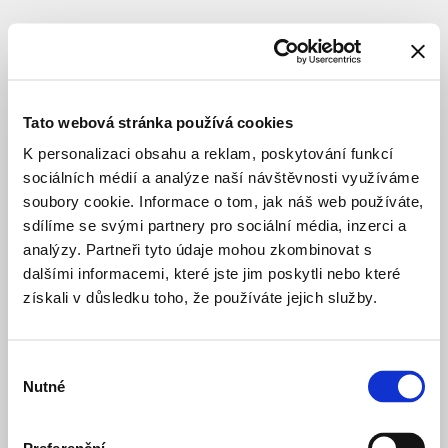
SUBJECT
Enochová
Matějka
Tato webová stránka používá cookies
Pavla
K personalizaci obsahu a reklam, poskytování funkcí
sociálních médií a analýze naší návštěvnosti využíváme
soubory cookie. Informace o tom, jak náš web používáte,
author
sdílíme se svými partnery pro sociální média, inzerci a
analýzy. Partneři tyto údaje mohou zkombinovat s
dalšími informacemi, které jste jim poskytli nebo které
Smíchov
4 months ago
získali v důsledku toho, že používáte jejich služby.
railway
station
TRANSPORT INFRASTRUCTURE
CONST
Výběr
Nutné
souhlasu