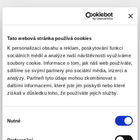
SUBJECT
PIXABELLY
NUSLE
Tato webová stránka používá cookies
s.r.o.
K personalizaci obsahu a reklam, poskytování funkcí
sociálních médií a analýze naší návštěvnosti využíváme
soubory cookie. Informace o tom, jak náš web používáte,
investor
sdílíme se svými partnery pro sociální média, inzerci a
analýzy. Partneři tyto údaje mohou zkombinovat s
dalšími informacemi, které jste jim poskytli nebo které
Apartments
3 years ago
získali v důsledku toho, že používáte jejich služby.
Hloubětín
PRIVATE HOUSING
STUDY
Výběr
Nutné
souhlasu