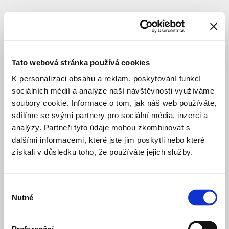
BYDLENÍ SOUKROMÉ
VÝSTAVBA
Bytový
dům
Tato webová stránka používá cookies
Hlubočepy
K personalizaci obsahu a reklam, poskytování funkcí
sociálních médií a analýze naší návštěvnosti využíváme
soubory cookie. Informace o tom, jak náš web používáte,
Lokace
:
Praha
sdílíme se svými partnery pro sociální média, inzerci a
5
analýzy. Partneři tyto údaje mohou zkombinovat s
–
Hlubočepy
dalšími informacemi, které jste jim poskytli nebo které
Pod
získali v důsledku toho, že používáte jejich služby.
Žvahovem
Architekt
:
ArchiProject
s.r.o.
Výběr
Nutné
Investor
:
CASA
souhlasu
International
s.r.o.