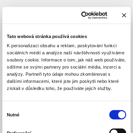
BYDLENÍ SOUKROMÉ
ÚZEMNÍ ŘÍZENÍ
Déčko
Libuš
Tato webová stránka používá cookies
K personalizaci obsahu a reklam, poskytování funkcí
sociálních médií a analýze naší návštěvnosti využíváme
Lokace
:
Praha-
Libuš
soubory cookie. Informace o tom, jak náš web používáte,
sdílíme se svými partnery pro sociální média, inzerci a
Novodvorská
analýzy. Partneři tyto údaje mohou zkombinovat s
Zbudovská
dalšími informacemi, které jste jim poskytli nebo které
Architekt
:
Podlipný
získali v důsledku toho, že používáte jejich služby.
Sladký
architekti,
s.r.o.
Investor
:
JRD
Výběr
Development
Nutné
souhlasu
Group
a.s.