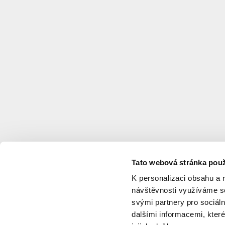
Architekt
:
Podlipný
Sladký
architekti,
s.r.o.
Investor
:
IKONIX
s.r.o.
Autor
:
Podlipný
Luděk
,
Sladký
Martin
,
Loupancová
Kamila
,
Novosadová
Silvie
Tato webová stránka použ
Typologie
:
Bydlení
K personalizaci obsahu a 
soukromé
,
návštěvnosti využíváme so
Služby
svými partnery pro sociáln
a
dalšími informacemi, které
obchod