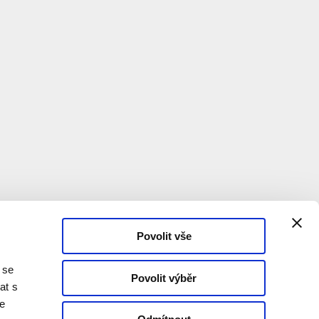
Povolit vše
 se
Povolit výběr
at s
te