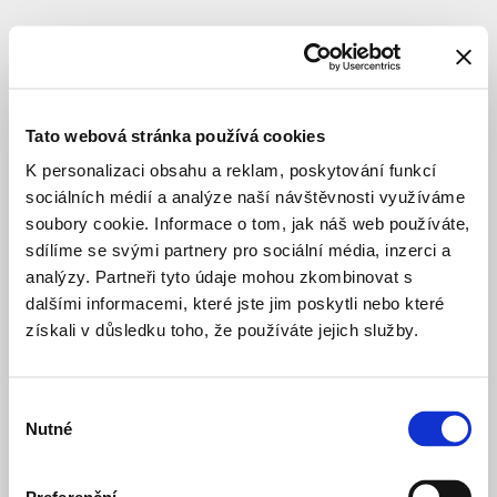
VEŘEJNÉ PROSTRANSTVÍ
STUDIE
Klapkova
ulice
Tato webová stránka používá cookies
K personalizaci obsahu a reklam, poskytování funkcí
sociálních médií a analýze naší návštěvnosti využíváme
Celý název
:
Koncepční
studie
soubory cookie. Informace o tom, jak náš web používáte,
Klapkova
sdílíme se svými partnery pro sociální média, inzerci a
ulice
analýzy. Partneři tyto údaje mohou zkombinovat s
Lokace
:
Praha
dalšími informacemi, které jste jim poskytli nebo které
8
získali v důsledku toho, že používáte jejich služby.
–
Kobylisy
Architekt
:
Institut
Výběr
plánování
Nutné
souhlasu
a
rozvoje
hlavního