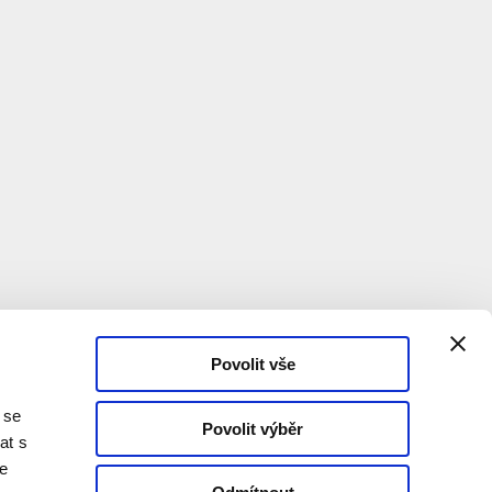
Povolit vše
 se
Povolit výběr
at s
te