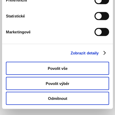
Preferenční
Typologie
:
Bydlení
soukromé
Stav
:
Dokončeno
Statistické
Zahájení
:
N/A
Dokončení
:
2025
Aktualizováno
:
30.
Marketingové
3.
2026
Zdroj informací
:
krymska31.cz
,
Zobrazit detaily
krr.cz
,
asb-
portal.cz
,
Povolit vše
novostavby.com
,
developerske-
projekty.cz
Povolit výběr
Odmítnout
Vizualizace
Vizualizace
Fotografie
Fotografie
Fotografie
Vizualizace
Vizualizace
Vizualizace
Fotografie
Fotografie
01/06
Fotografie dokončené stavby
architektonického
architektonického
dokončené
dokončené
dokončené
architektonického
architektonického
architektonického
dokončené
dokončené
Projekt
Zdroj: KRR Architektura s.r.o.
návrhu
návrhu
stavby
stavby
stavby
návrhu
návrhu
návrhu
stavby
stavby
Krymská
interiéru
interiéru
Zdroj:
Zdroj:
Zdroj:
interiéru
interiéru
interiéru
Zdroj:
Zdroj: