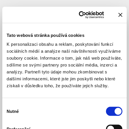
KULTURA
VÝSTAVBA
Nová
scéna
Tato webová stránka používá cookies
K personalizaci obsahu a reklam, poskytování funkcí
sociálních médií a analýze naší návštěvnosti využíváme
Celý název
:
Rekonstrukce
Nové
soubory cookie. Informace o tom, jak náš web používáte,
scény
sdílíme se svými partnery pro sociální média, inzerci a
a
analýzy. Partneři tyto údaje mohou zkombinovat s
provozní
dalšími informacemi, které jste jim poskytli nebo které
budovy
získali v důsledku toho, že používáte jejich služby.
B
Národního
divadla
Výběr
Lokace
:
Praha
Nutné
1
souhlasu
–
Nové