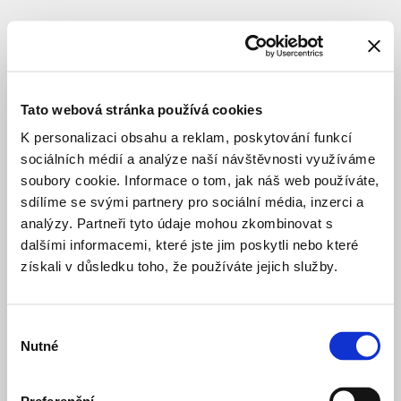
DOPRAVNÍ INFRASTRUKTURA
DOKONČENO
Podchod
u Hlavního
Tato webová stránka používá cookies
nádraží
K personalizaci obsahu a reklam, poskytování funkcí
sociálních médií a analýze naší návštěvnosti využíváme
soubory cookie. Informace o tom, jak náš web používáte,
Celý název
:
Prodloužení
sdílíme se svými partnery pro sociální média, inzerci a
podchodu
analýzy. Partneři tyto údaje mohou zkombinovat s
v
železniční
dalšími informacemi, které jste jim poskytli nebo které
stanici
získali v důsledku toho, že používáte jejich služby.
Praha
–
Hlavní
Výběr
nádraží
Nutné
souhlasu
Lokace
:
Praha
2
Hlavní