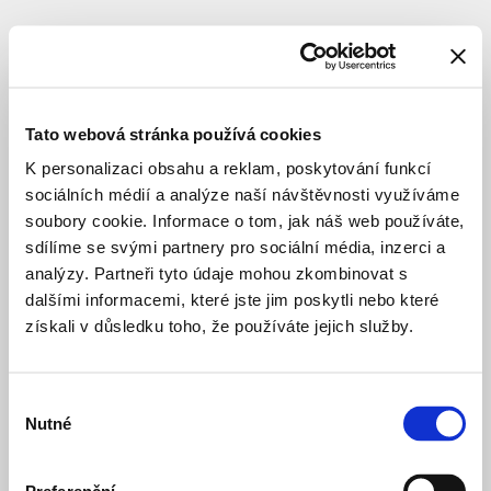
OBČANSKÁ VYBAVENOST
VÝSTAVBA
Rekonstrukce
sportoviště
Tato webová stránka používá cookies
Na
K personalizaci obsahu a reklam, poskytování funkcí
Baních
sociálních médií a analýze naší návštěvnosti využíváme
soubory cookie. Informace o tom, jak náš web používáte,
sdílíme se svými partnery pro sociální média, inzerci a
Lokace
:
Praha-
analýzy. Partneři tyto údaje mohou zkombinovat s
Zbraslav
dalšími informacemi, které jste jim poskytli nebo které
Na
získali v důsledku toho, že používáte jejich služby.
Baních
K
Ubytovnám
Výběr
Investor
:
MČ
Nutné
souhlasu
Praha-
Zbraslav
Typologie
:
Občanská