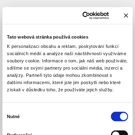
SPORT A REKREACE
DOKONČENO
Revitalizace
dětského
Tato webová stránka používá cookies
hřiště
K personalizaci obsahu a reklam, poskytování funkcí
U Draka
sociálních médií a analýze naší návštěvnosti využíváme
soubory cookie. Informace o tom, jak náš web používáte,
sdílíme se svými partnery pro sociální média, inzerci a
Celý název
:
Dětské
analýzy. Partneři tyto údaje mohou zkombinovat s
hřiště
dalšími informacemi, které jste jim poskytli nebo které
U
získali v důsledku toho, že používáte jejich služby.
Draka
Lokace
:
Praha
2
–
Výběr
Vinohrady
Nutné
souhlasu
Riegrovy
sady