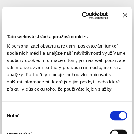
BYDLENÍ SOUKROMÉ
DOKONČENO
Rezidence
Michelangelova
Tato webová stránka používá cookies
K personalizaci obsahu a reklam, poskytování funkcí
sociálních médií a analýze naší návštěvnosti využíváme
Lokace
:
Praha
10
soubory cookie. Informace o tom, jak náš web používáte,
sdílíme se svými partnery pro sociální média, inzerci a
Michelangelova
analýzy. Partneři tyto údaje mohou zkombinovat s
Architekt
:
Podlipný
Sladký
dalšími informacemi, které jste jim poskytli nebo které
architekti,
získali v důsledku toho, že používáte jejich služby.
s.r.o.
Investor
:
JRD
Development
Výběr
Group
Nutné
souhlasu
a.s.
Typologie
:
Bydlení
soukromé