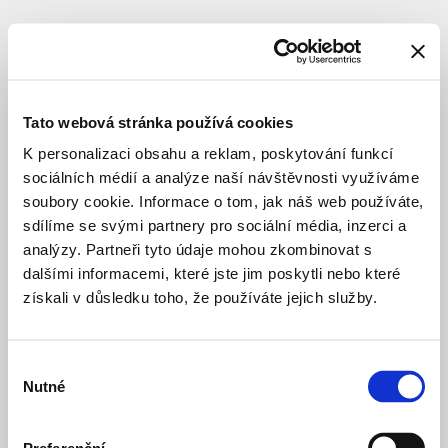
KRAJINÁŘSKÉ ÚPRAVY
ZÁMĚR
Štvanice
Tato webová stránka používá cookies
Celý název
:
Revitalizace
K personalizaci obsahu a reklam, poskytování funkcí
ostrova
sociálních médií a analýze naší návštěvnosti využíváme
Štvanice
soubory cookie. Informace o tom, jak náš web používáte,
Lokace
:
Praha
sdílíme se svými partnery pro sociální média, inzerci a
7
analýzy. Partneři tyto údaje mohou zkombinovat s
–
dalšími informacemi, které jste jim poskytli nebo které
Holešovice
získali v důsledku toho, že používáte jejich služby.
Architekt
:
RKAW
s.r.o.
Investor
:
hlavní
Výběr
město
Nutné
Praha
souhlasu
Autor
:
Kolařík
Radek