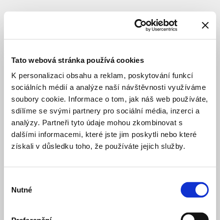
DOPRAVNÍ INFRASTRUKTURA
VÝSTAVBA
Terminál
Smíchov
Tato webová stránka používá cookies
K personalizaci obsahu a reklam, poskytování funkcí
sociálních médií a analýze naší návštěvnosti využíváme
Celý název
:
Dopravní
terminál
soubory cookie. Informace o tom, jak náš web používáte,
Smíchov
sdílíme se svými partnery pro sociální média, inzerci a
Lokace
:
Praha
analýzy. Partneři tyto údaje mohou zkombinovat s
5
dalšími informacemi, které jste jim poskytli nebo které
–
získali v důsledku toho, že používáte jejich služby.
Smíchov
Nádražní
Dobříšská
Výběr
Architekt
:
A69
Nutné
souhlasu
-
architekti
s.r.o.