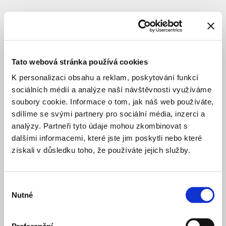
DOPRAVNÍ INFRASTRUKTURA
STUDIE
Zastávka
Praha-
Tato webová stránka používá cookies
Karlín
K personalizaci obsahu a reklam, poskytování funkcí
sociálních médií a analýze naší návštěvnosti využíváme
soubory cookie. Informace o tom, jak náš web používáte,
Lokace
:
Praha
sdílíme se svými partnery pro sociální média, inzerci a
8
analýzy. Partneři tyto údaje mohou zkombinovat s
–
Karlín
dalšími informacemi, které jste jim poskytli nebo které
Vítkov
získali v důsledku toho, že používáte jejich služby.
Thámova
Pernerova
Výběr
Investor
:
Správa
Nutné
souhlasu
železnic,
s.
o.