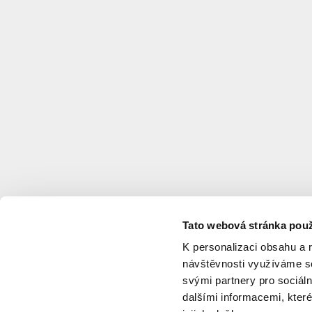
Horkého
Architekt
:
XTOPIX
architekti
s.r.o.
,
Land05
s.r.o.
Investor
:
MČ
Praha
12
Spoluautor
:
Syrový
Květoslav
,
Drška
Jan
Tato webová stránka použ
Projektant
:
AED
K personalizaci obsahu a 
project,
návštěvnosti využíváme so
a.s.
svými partnery pro sociáln
Typologie
:
Vzdělávání
dalšími informacemi, které