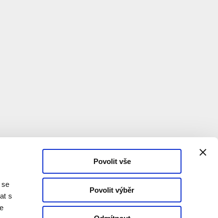
Povolit vše
 se
Povolit výběr
at s
te