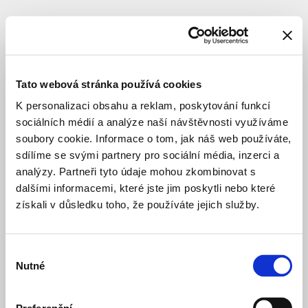
SUBJEKT
ADR
s.r.o.
Tato webová stránka používá cookies
K personalizaci obsahu a reklam, poskytování funkcí
sociálních médií a analýze naší návštěvnosti využíváme
architekt
soubory cookie. Informace o tom, jak náš web používáte,
sdílíme se svými partnery pro sociální média, inzerci a
analýzy. Partneři tyto údaje mohou zkombinovat s
Erbenova
před 3 lety
rezidence
dalšími informacemi, které jste jim poskytli nebo které
BYDLENÍ SOUKROMÉ
DOKONČENO
získali v důsledku toho, že používáte jejich služby.
Na
před 3 dny
Pramenech
Výběr
BYDLENÍ SOUKROMÉ
DOKONČENO
Nutné
souhlasu
Rezidence
před 2 lety
Golf