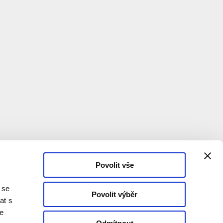
Povolit vše
 se
Povolit výběr
at s
te