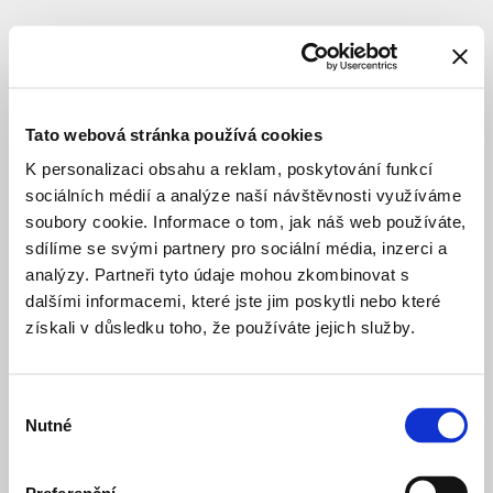
SUBJEKT
Atletický
sportovní
Tato webová stránka používá cookies
klub
K personalizaci obsahu a reklam, poskytování funkcí
Slavia
sociálních médií a analýze naší návštěvnosti využíváme
Praha,
soubory cookie. Informace o tom, jak náš web používáte,
sdílíme se svými partnery pro sociální média, inzerci a
z.s.
analýzy. Partneři tyto údaje mohou zkombinovat s
dalšími informacemi, které jste jim poskytli nebo které
investor
získali v důsledku toho, že používáte jejich služby.
Výběr
ASK
před 5 lety
Nutné
Slavia
souhlasu
Praha
SPORT A REKREACE
STUDIE