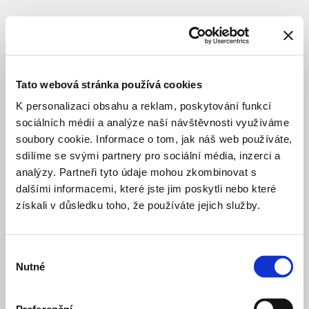
SUBJEKT
Fourth
Quadrant
Tato webová stránka používá cookies
s.r.o.
K personalizaci obsahu a reklam, poskytování funkcí
sociálních médií a analýze naší návštěvnosti využíváme
soubory cookie. Informace o tom, jak náš web používáte,
investor
sdílíme se svými partnery pro sociální média, inzerci a
analýzy. Partneři tyto údaje mohou zkombinovat s
dalšími informacemi, které jste jim poskytli nebo které
4.
před 2 lety
získali v důsledku toho, že používáte jejich služby.
kvadrant
BYDLENÍ SOUKROMÉ
STUDIE
Výběr
Nutné
souhlasu