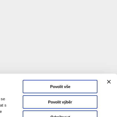
Povolit vše
 se
Povolit výběr
at s
te