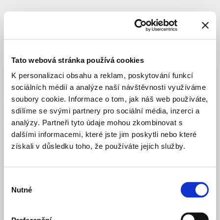
SUBJEKT
Kristýnková
Natálie
Tato webová stránka používá cookies
K personalizaci obsahu a reklam, poskytování funkcí
sociálních médií a analýze naší návštěvnosti využíváme
autor
soubory cookie. Informace o tom, jak náš web používáte,
sdílíme se svými partnery pro sociální média, inzerci a
analýzy. Partneři tyto údaje mohou zkombinovat s
Červený
před 8 měsíci
Dvůr
dalšími informacemi, které jste jim poskytli nebo které
BYDLENÍ OBECNÍ
STUDIE
získali v důsledku toho, že používáte jejich služby.
Hradební
před 4 měsíci
korzo
Výběr
VEŘEJNÉ PROSTRANSTVÍ
KONCEPČNÍ 
Nutné
souhlasu