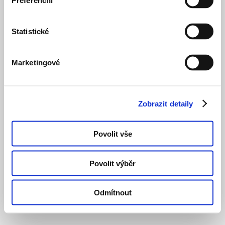
Preferenční
objekt
Sandra
BYDLENÍ SOUKROMÉ
DOKONČENO
Statistické
Marketingové
Zobrazit detaily
Povolit vše
Povolit výběr
Odmítnout