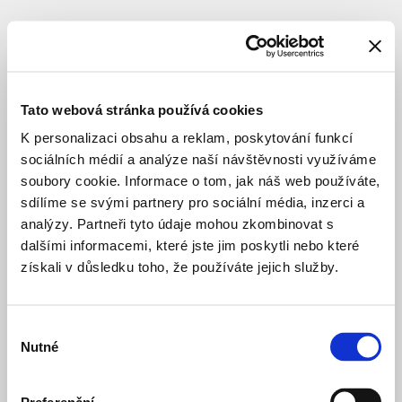
SUBJEKT
MČ
Praha
Tato webová stránka používá cookies
11
K personalizaci obsahu a reklam, poskytování funkcí
sociálních médií a analýze naší návštěvnosti využíváme
soubory cookie. Informace o tom, jak náš web používáte,
investor
sdílíme se svými partnery pro sociální média, inzerci a
analýzy. Partneři tyto údaje mohou zkombinovat s
dalšími informacemi, které jste jim poskytli nebo které
Družstevní
před 3 lety
získali v důsledku toho, že používáte jejich služby.
bytový
dům
BYDLENÍ SOUKROMÉ
STUDIE
Exnárova
Konverze
před 5 měsíci
Výběr
hotelu
Nutné
souhlasu
Opatov
BYDLENÍ SOUKROMÉ
VÝSTAVBA
Multifunkční
před rokem