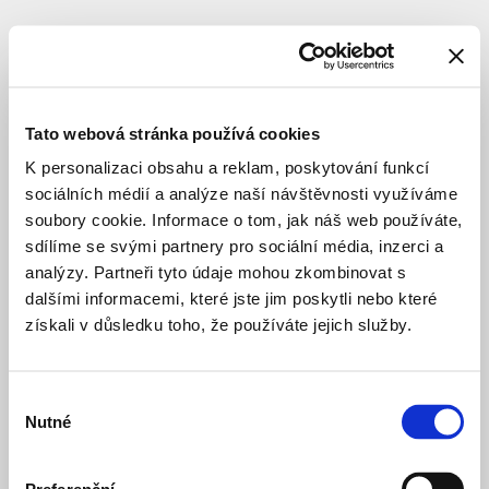
SUBJEKT
MČ
Praha
Tato webová stránka používá cookies
8
K personalizaci obsahu a reklam, poskytování funkcí
sociálních médií a analýze naší návštěvnosti využíváme
soubory cookie. Informace o tom, jak náš web používáte,
investor
sdílíme se svými partnery pro sociální média, inzerci a
analýzy. Partneři tyto údaje mohou zkombinovat s
dalšími informacemi, které jste jim poskytli nebo které
aquacentrum
před 5 měsíci
získali v důsledku toho, že používáte jejich služby.
Šutka
SPORT A REKREACE
URBANISTICKÁ S
Bohnický
před 17 dny
Výběr
hřbitov
Nutné
souhlasu
KRAJINÁŘSKÉ ÚPRAVY
VÝSTAVBA
Hala
před 3 lety