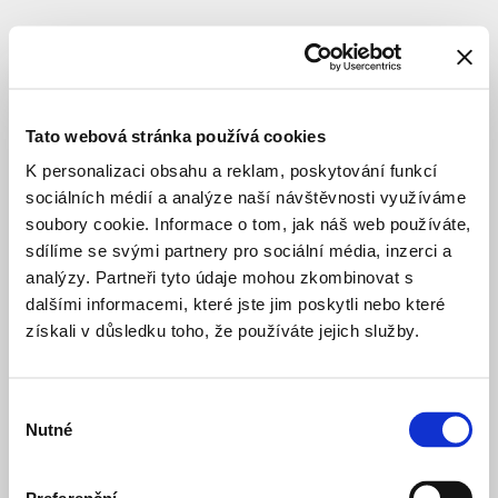
SUBJEKT
Blaha
Ondřej
Tato webová stránka používá cookies
K personalizaci obsahu a reklam, poskytování funkcí
sociálních médií a analýze naší návštěvnosti využíváme
autor
soubory cookie. Informace o tom, jak náš web používáte,
sdílíme se svými partnery pro sociální média, inzerci a
analýzy. Partneři tyto údaje mohou zkombinovat s
Dostavba
před 9 dny
ZŠ
dalšími informacemi, které jste jim poskytli nebo které
Vladislava
VZDĚLÁVÁNÍ
ZÁMĚR
získali v důsledku toho, že používáte jejich služby.
Vančury
MŠ
před 16 dny
Jeseniova
Výběr
VZDĚLÁVÁNÍ
VÝSTAVBA
Nutné
souhlasu