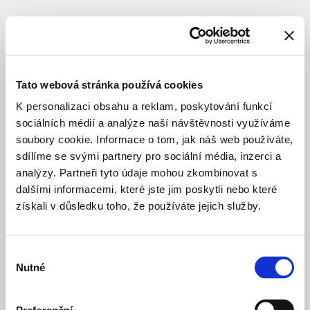
SUBJEKT
Beran
Vojtěch
Tato webová stránka používá cookies
K personalizaci obsahu a reklam, poskytování funkcí
sociálních médií a analýze naší návštěvnosti využíváme
autor
soubory cookie. Informace o tom, jak náš web používáte,
sdílíme se svými partnery pro sociální média, inzerci a
analýzy. Partneři tyto údaje mohou zkombinovat s
Hradební
před 4 měsíci
korzo
dalšími informacemi, které jste jim poskytli nebo které
VEŘEJNÉ PROSTRANSTVÍ
KONCEPČNÍ 
získali v důsledku toho, že používáte jejich služby.
MŠ
před 16 dny
Jeseniova
Výběr
VZDĚLÁVÁNÍ
VÝSTAVBA
Nutné
souhlasu