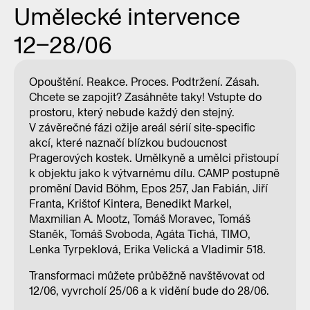
Umělecké intervence
12–28/06
Opouštění. Reakce. Proces. Podtržení. Zásah.
Chcete se zapojit? Zasáhněte taky! Vstupte do
prostoru, který nebude každý den stejný.
V závěrečné fázi ožije areál sérií site-specific
akcí, které naznačí blízkou budoucnost
Pragerových kostek. Umělkyně a umělci přistoupí
k objektu jako k výtvarnému dílu. CAMP postupně
promění David Böhm, Epos 257, Jan Fabián, Jiří
Franta, Krištof Kintera, Benedikt Markel,
Maxmilian A. Mootz, Tomáš Moravec, Tomáš
Staněk, Tomáš Svoboda, Agáta Tichá, TIMO,
Lenka Tyrpeklová, Erika Velická a Vladimir 518.
Transformaci můžete průběžně navštěvovat od
12/06, vyvrcholí 25/06 a k vidění bude do 28/06.