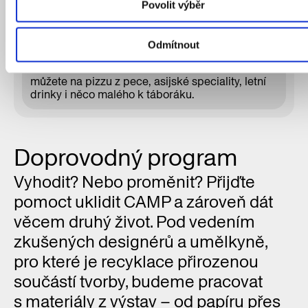
Povolit výběr
představit.
17.00–22.00 Občerstvení
Odmítnout
O jídlo se během večera postarají Tamarind Tree,
Le Pizze di Frankie i naše kavárna. Těšit se
můžete na pizzu z pece, asijské speciality, letní
drinky i něco malého k táboráku.
Doprovodný program
Vyhodit? Nebo proměnit? Přijďte
pomoct uklidit CAMP a zároveň dát
věcem druhý život. Pod vedením
zkušených designérů a umělkyně,
pro které je recyklace přirozenou
součástí tvorby, budeme pracovat
s materiály z výstav – od papíru přes