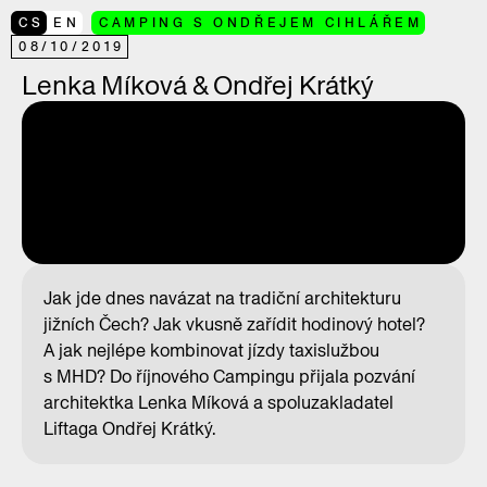
CS
EN
CAMPING S ONDŘEJEM CIHLÁŘEM
08
/
10
/
2019
Lenka Míková & Ondřej Krátký
Jak jde dnes navázat na tradiční architekturu
jižních Čech? Jak vkusně zařídit hodinový hotel?
A jak nejlépe kombinovat jízdy taxislužbou
s MHD? Do říjnového Campingu přijala pozvání
architektka Lenka Míková a spoluzakladatel
Liftaga Ondřej Krátký.