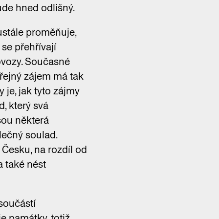
de hned odlišný.
ustále proměňuje,
se přehřívají
povozy. Současné
Veřejný zájem má tak
je, jak tyto zájmy
, který svá
sou některá
lečný soulad.
V Česku, na rozdíl od
 také nést
 součástí
e památky, totiž