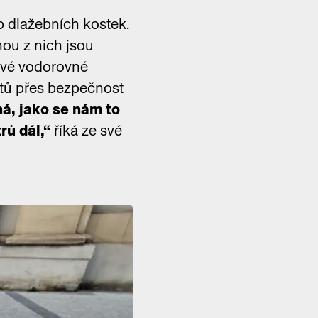
p dlažebních kostek.
ou z nich jsou
lavé vodorovné
rtů přes bezpečnost
ná, jako se nám to
rů dál,“
říká ze své