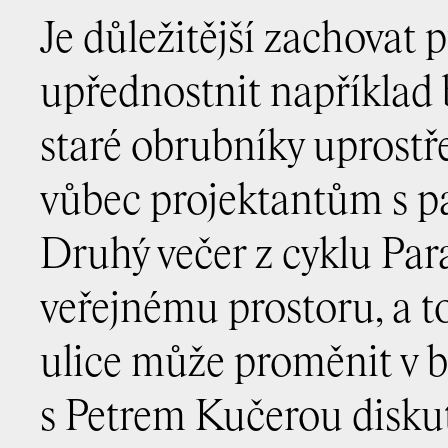
Je důležitější zachovat
upřednostnit například 
staré obrubníky uprostř
vůbec projektantům s p
Druhý večer z cyklu Pa
veřejnému prostoru, a 
ulice může proměnit v b
s Petrem Kučerou disku