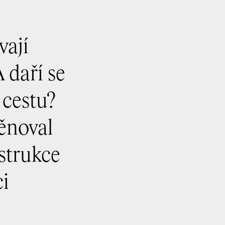
vají
 daří se
 cestu?
ěnoval
strukce
ci