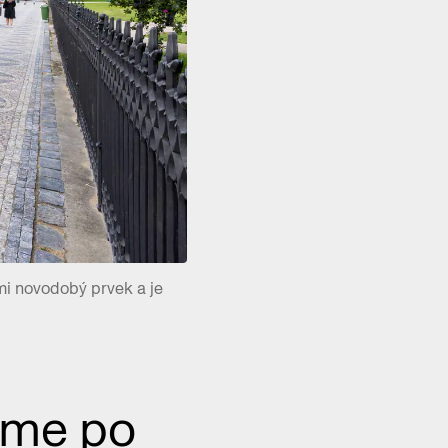
lmi novodobý prvek a je
díme po