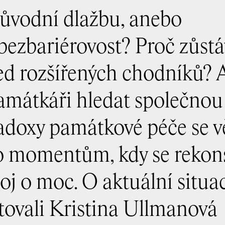
 původní dlažbu, anebo
bezbariérovost? Proč zůstá
ed rozšířených chodníků? A
amátkáři hledat společnou
radoxy památkové péče se v
to momentům, kdy se rekon
oj o moc. O aktuální situa
tovali Kristina Ullmanová