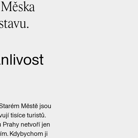
d Měska
stavu.
nlivost
a Starém Městě jsou
jí tisíce turistů.
 Prahy netvoří jen
ním. Kdybychom ji