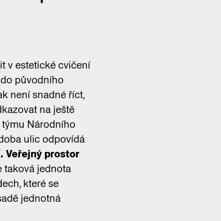
 v estetické cvičení
í do původního
ak není snadné říct,
dkazovat na ještě
em týmu Národního
doba ulic odpovídá
. Veřejný prostor
 taková jednota
ech, které se
ásadě jednotná