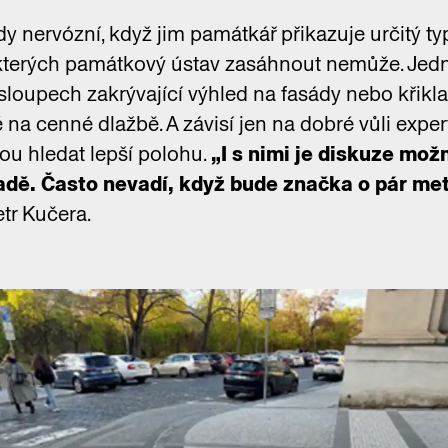
dy nervózní, když jim památkář přikazuje určitý ty
o kterých památkový ústav zasáhnout nemůže. Jedn
sloupech zakrývající výhled na fasády nebo křik
na cenné dlažbě. A závisí jen na dobré vůli expe
dou hledat lepší polohu.
„I s nimi je diskuze mož
adě. Často nevadí, když bude značka o pár met
etr Kučera.