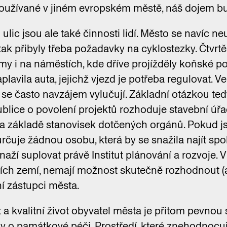
používané v jiném evropském městě, náš dojem bu
c jsou ale také činnosti lidí. Město se navíc ne
tak přibyly třeba požadavky na cyklostezky. Čtvrtě 
my i na náměstích, kde dříve projížděly koňské 
plavila auta, jejichž vjezd je potřeba regulovat. 
e často navzájem vylučují. Základní otázkou tedy 
ublice o povolení projektů rozhoduje stavební úřad
a základě stanovisek dotčených orgánů. Pokud j
rčuje žádnou osobu, která by se snažila najít spo
snaží suplovat právě Institut plánování a rozvoje. 
ích zemí, nemají možnost skutečně rozhodnout (a
í zástupci města.
 a kvalitní život obyvatel města je přitom pevnou
 o památkové péči. Prostředí, které znehodnocuj