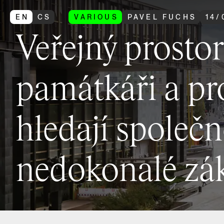
EN
CS
VARIOUS
PAVEL FUCHS
14
/
Veřejný prostor
památkáři a pr
hledají společn
nedokonalé zá