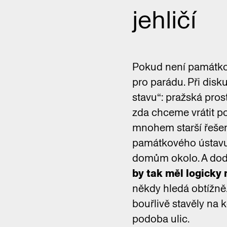
jehličí
Pokud není památkov
pro parádu. Při dis
stavu“: pražská prost
zda chceme vrátit po
mnohem starší řešen
památkového ústavu 
domům okolo. A do
by tak měl logicky 
někdy hledá obtížně.
bouřlivě stavěly na 
podoba ulic.