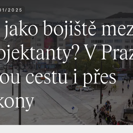
01
/
2025
 jako bojiště mez
ojektanty? V Pra
ou cestu i přes
kony