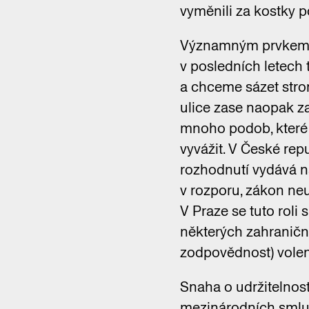
vyměnili za kostky 
Významným prvkem uli
v posledních letech 
a chceme sázet stro
ulice zase naopak za
mnoho podob, které s
vyvážit. V České rep
rozhodnutí vydává n
v rozporu, zákon neu
V Praze se tuto roli 
některých zahraničn
zodpovědnost) volen
Snaha o udržitelnost
mezinárodních smluv