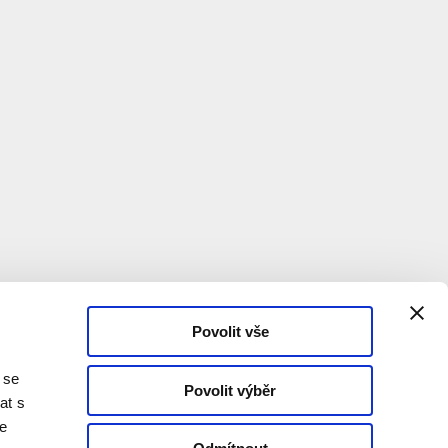
Povolit vše
 se
Povolit výběr
at s
te