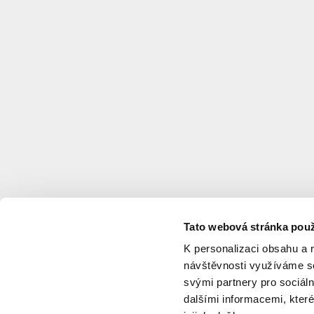
acht,
spol.
s
r.o.
Investor
:
AKMIT
s.
r.
o.
Typology
:
Offices
,
Private
housing
,
Commercial
services
Status
:
Project
Tato webová stránka použ
Project start
:
2020
K personalizaci obsahu a 
Project completion
:
N/A
návštěvnosti využíváme so
svými partnery pro sociáln
Updated
:
8/1/2025
dalšími informacemi, které
Sources
:
MČ