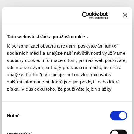
CULTURE
CONSTRUCTION
Centrální
depozitář
Tato webová stránka používá cookies
Náprstkova
K personalizaci obsahu a reklam, poskytování funkcí
muzea
sociálních médií a analýze naší návštěvnosti využíváme
soubory cookie. Informace o tom, jak náš web používáte,
sdílíme se svými partnery pro sociální média, inzerci a
Location
:
Praha
analýzy. Partneři tyto údaje mohou zkombinovat s
20
dalšími informacemi, které jste jim poskytli nebo které
–
získali v důsledku toho, že používáte jejich služby.
Horní
Počernice
Cirkusová
Výběr
Architect
:
KRR
Nutné
souhlasu
Architektura
s.r.o.
,
Radaarchitekti