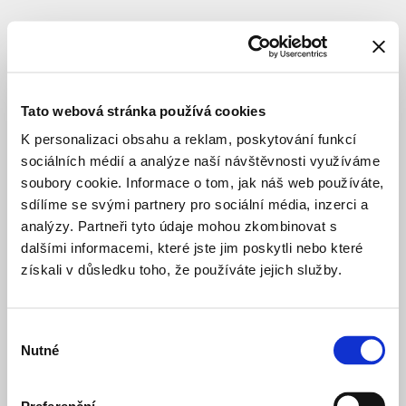
PRIVATE HOUSING
SPATIAL PROCEEDINGS
Nová
Krč
Tato webová stránka používá cookies
—
K personalizaci obsahu a reklam, poskytování funkcí
Byty
sociálních médií a analýze naší návštěvnosti využíváme
soubory cookie. Informace o tom, jak náš web používáte,
sdílíme se svými partnery pro sociální média, inzerci a
Location
:
Praha
analýzy. Partneři tyto údaje mohou zkombinovat s
4
dalšími informacemi, které jste jim poskytli nebo které
-
získali v důsledku toho, že používáte jejich služby.
Krč
Zálesí
Štúrova
Výběr
Architect
:
Studio
Nutné
souhlasu
acht,
spol.
s