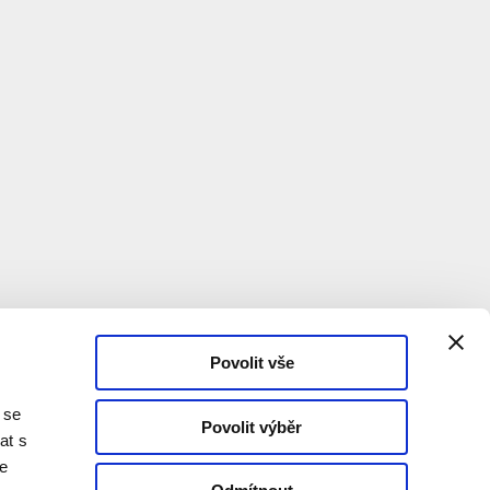
Povolit vše
 se
Povolit výběr
at s
te