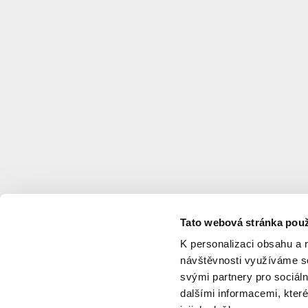
spol.
s r.o.
Investor
:
FINEP
CZ
a.s.
Typology
:
Private
housing
,
Offices
,
Commercial
services
,
Občanská
vybavenost
Status
:
Building
Tato webová stránka použ
proceedings
K personalizaci obsahu a 
Project start
:
2019
návštěvnosti využíváme so
Project completion
:
2027
svými partnery pro sociáln
Updated
:
7/29/2025
dalšími informacemi, které