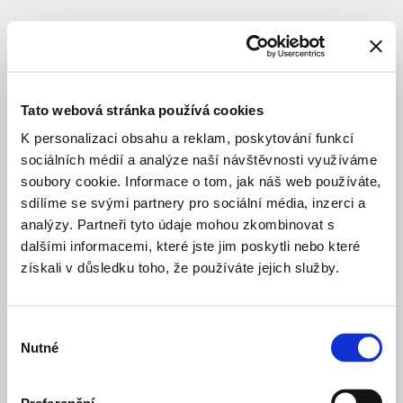
PRIVATE HOUSING
CONSTRUCTION
Rezidence
Komořanská
Tato webová stránka používá cookies
13
K personalizaci obsahu a reklam, poskytování funkcí
& 15
sociálních médií a analýze naší návštěvnosti využíváme
soubory cookie. Informace o tom, jak náš web používáte,
sdílíme se svými partnery pro sociální média, inzerci a
Location
:
Praha
analýzy. Partneři tyto údaje mohou zkombinovat s
12
dalšími informacemi, které jste jim poskytli nebo které
–
získali v důsledku toho, že používáte jejich služby.
Modřany
Komořanská
Architect
:
Studio
Výběr
MA
Nutné
souhlasu
s.r.o.
Investor
:
BAKPA
INVEST