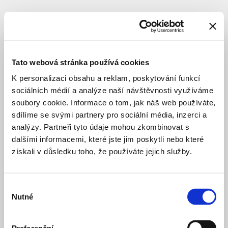
PRIVATE HOUSING
STUDY
Rezidence
Quarta
Tato webová stránka používá cookies
K personalizaci obsahu a reklam, poskytování funkcí
sociálních médií a analýze naší návštěvnosti využíváme
Project name
:
Rezidence
Quarta
soubory cookie. Informace o tom, jak náš web používáte,
Na
sdílíme se svými partnery pro sociální média, inzerci a
Hřebenkách
analýzy. Partneři tyto údaje mohou zkombinovat s
Location
:
Praha
dalšími informacemi, které jste jim poskytli nebo které
5
získali v důsledku toho, že používáte jejich služby.
–
Smíchov
Na
Výběr
Hřebenkách
Nutné
souhlasu
Architect
:
ADR
s.r.o.
Investor
:
Hřebenky