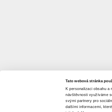
–
Ruzyně
Aviatická
Investor
:
Railway
company,
state
organization
Engineer
:
METROPROJEKT
Praha
a.s.
Typology
:
Transport
infrastructure
Status
:
Spatial
Tato webová stránka použ
proceedings
K personalizaci obsahu a 
Project start
:
N/A
návštěvnosti využíváme so
Project completion
:
N/A
svými partnery pro sociáln
Total investment
:
CZK
dalšími informacemi, které