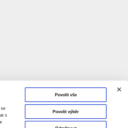
Povolit vše
 se
Povolit výběr
at s
te