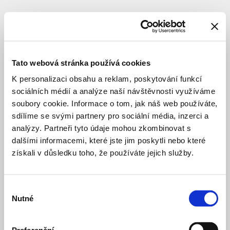
SUBJECT
QARTA
Architektura,
Tato webová stránka používá cookies
a.s.
K personalizaci obsahu a reklam, poskytování funkcí
sociálních médií a analýze naší návštěvnosti využíváme
soubory cookie. Informace o tom, jak náš web používáte,
architect
sdílíme se svými partnery pro sociální média, inzerci a
analýzy. Partneři tyto údaje mohou zkombinovat s
dalšími informacemi, které jste jim poskytli nebo které
Bydlení
3 years ago
získali v důsledku toho, že používáte jejich služby.
Braník
PRIVATE HOUSING
COMPLETED STRU
Bydlení
4 months ago
Výběr
META
Nutné
souhlasu
—
PRIVATE HOUSING
STUDY
Court
Bydlení
4 months ago