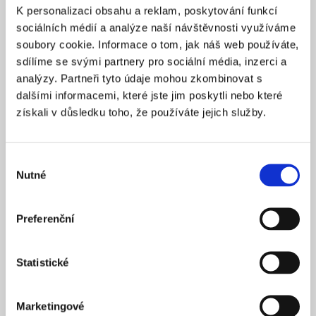
K personalizaci obsahu a reklam, poskytování funkcí
sociálních médií a analýze naší návštěvnosti využíváme
soubory cookie. Informace o tom, jak náš web používáte,
sdílíme se svými partnery pro sociální média, inzerci a
analýzy. Partneři tyto údaje mohou zkombinovat s
dalšími informacemi, které jste jim poskytli nebo které
získali v důsledku toho, že používáte jejich služby.
Výběr
Nutné
souhlasu
Preferenční
Statistické
Iconic buildings, but not the way you know them.
We are announcing the third edition of our
Marketingové