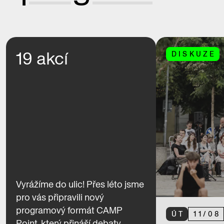
19 akcí
DISKUZE
Vyrážíme do ulic! Přes léto jsme
pro vás připravili nový
programový formát CAMP
ÚT
11
/
08
Point, který přináší debaty