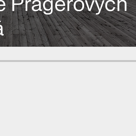
e Pragerových
á