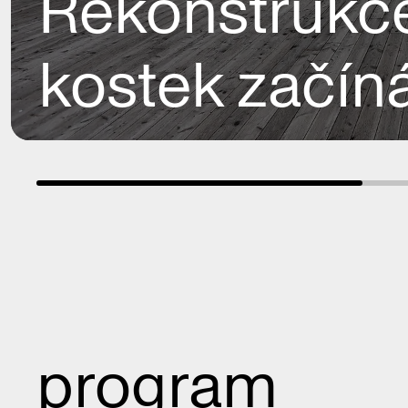
Rekonstrukc
kostek začín
program