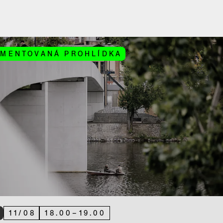
MENTOVANÁ PROHLÍDKA
T
11
/
08
18.00
–
19.00