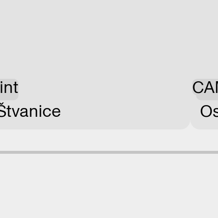
int
CA
Štvanice
Os