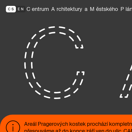
Centrum
Architektury
a
Městského
Pl
CS
EN
Areál Pragerových kostek prochází kompletní 
přesouváme až do konce září ven do ulic. C