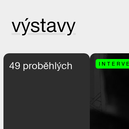
výstavy
49 proběhlých
INTERV