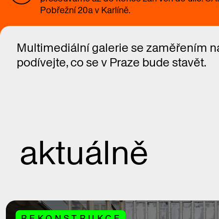
Pobřežní 20a v Karlíně.
Multimediální galerie se zaměřením na
podívejte, co se v Praze bude stavět.
aktuálně
REKONSTRUKCE