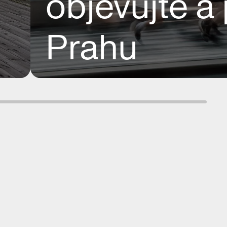
objevujte a
Prahu