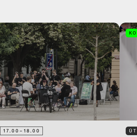
KO
17.00
–
18.00
Ú