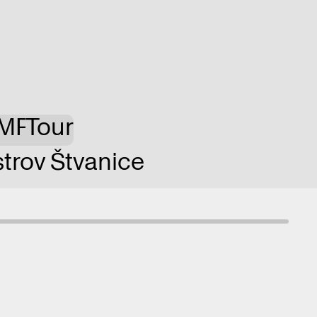
MP
Tour
trov Štvanice